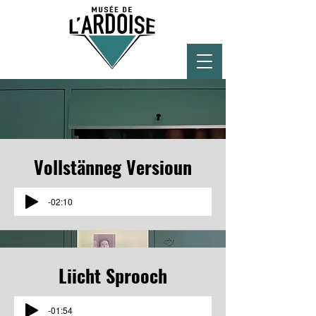
Vollstänneg Versioun
-02:10
Liicht
Sprooch
-01:54