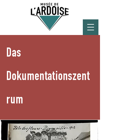
Das
Dokumentationszent
rum