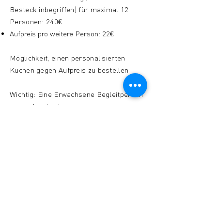
Besteck inbegriffen) für maximal 12
Personen:
240€
Aufpreis pro weitere Person: 22€
Möglichkeit, einen personalisierten
Kuchen gegen Aufpreis zu bestellen
Wichtig: Eine Erwachsene Begleitperson
muss dabei sein.
KONTAKT AUFNEHMEN
Musée de l’Ardoise, Haut-Martelange - (+352) 23
640 141