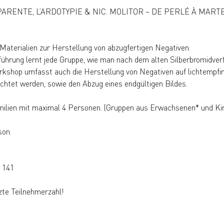
g PARENTE, L’ARDOTYPIE & NIC. MOLITOR – DE PERLÉ À MAR
 Materialien zur Herstellung von abzugfertigen Negativen.
führung lernt jede Gruppe, wie man nach dem alten Silberbromidverf
rkshop umfasst auch die Herstellung von Negativen auf lichtempfind
chtet werden, sowie den Abzug eines endgültigen Bildes.
ilien mit maximal 4 Personen. (Gruppen aus Erwachsenen* und Kin
son.
0 141
zte Teilnehmerzahl!