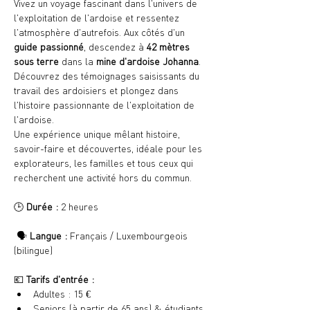
Vivez un voyage fascinant dans l'univers de 
l'exploitation de l'ardoise et ressentez 
l'atmosphère d'autrefois. Aux côtés d'un 
guide passionné
, descendez à 
42 mètres 
sous terre
 dans la 
mine d'ardoise Johanna
. 
Découvrez des témoignages saisissants du 
travail des ardoisiers et plongez dans 
l'histoire passionnante de l'exploitation de 
l'ardoise.
Une expérience unique mêlant histoire, 
savoir-faire et découvertes, idéale pour les 
explorateurs, les familles et tous ceux qui 
recherchent une activité hors du commun.
🕒 
Durée :
 2 heures
 🗣️ 
Langue :
 Français / Luxembourgeois 
(bilingue)
💶 
Tarifs d'entrée :
Adultes : 15 €
Seniors (à partir de 65 ans) & étudiants 