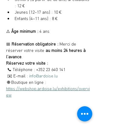
: 12 €
Jeunes (12–17 ans) : 10 €
Enfants (4–11 ans) : 8 €
⚠️ 
Âge minimum :
 4 ans
📅 
Réservation obligatoire :
 Merci de 
réserver votre visite 
au moins 24 heures à 
l'avance
.
Réservez votre visite :
 📞 Téléphone : +352 23 640 141
 ✉️ E-mail : 
info@ardoise.lu
 🌐 Boutique en ligne : 
https://webshop.ardoise.lu/exhibitions/overvi
ew