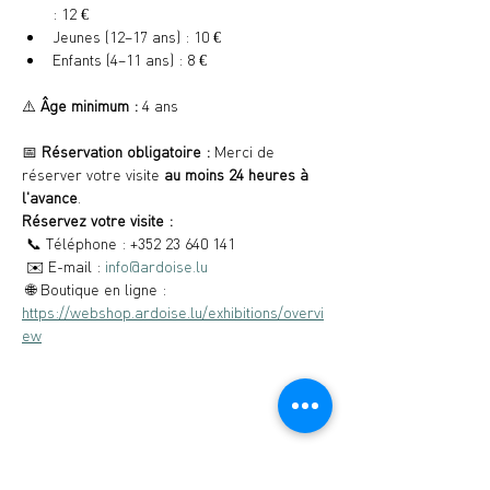
: 12 €
Jeunes (12–17 ans) : 10 €
Enfants (4–11 ans) : 8 €
⚠️ 
Âge minimum :
 4 ans
📅 
Réservation obligatoire :
 Merci de 
réserver votre visite 
au moins 24 heures à 
l'avance
.
Réservez votre visite :
 📞 Téléphone : +352 23 640 141
 ✉️ E-mail : 
info@ardoise.lu
 🌐 Boutique en ligne : 
https://webshop.ardoise.lu/exhibitions/overvi
ew