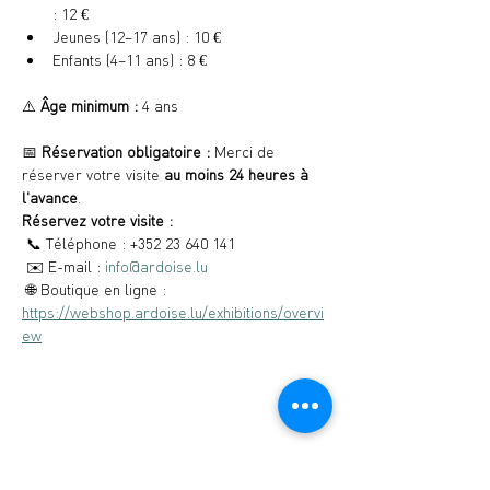
: 12 €
Jeunes (12–17 ans) : 10 €
Enfants (4–11 ans) : 8 €
⚠️ 
Âge minimum :
 4 ans
📅 
Réservation obligatoire :
 Merci de 
réserver votre visite 
au moins 24 heures à 
l'avance
.
Réservez votre visite :
 📞 Téléphone : +352 23 640 141
 ✉️ E-mail : 
info@ardoise.lu
 🌐 Boutique en ligne : 
https://webshop.ardoise.lu/exhibitions/overvi
ew