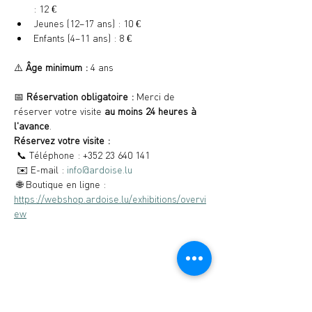
: 12 €
Jeunes (12–17 ans) : 10 €
Enfants (4–11 ans) : 8 €
⚠️ 
Âge minimum :
 4 ans
📅 
Réservation obligatoire :
 Merci de 
réserver votre visite 
au moins 24 heures à 
l'avance
.
Réservez votre visite :
 📞 Téléphone : +352 23 640 141
 ✉️ E-mail : 
info@ardoise.lu
 🌐 Boutique en ligne : 
https://webshop.ardoise.lu/exhibitions/overvi
ew