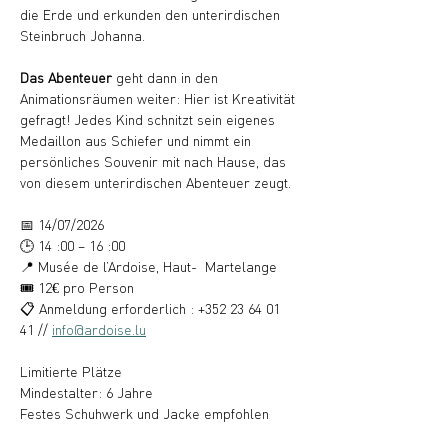
die Erde und erkunden den unterirdischen 
Steinbruch Johanna. 
Das Abenteuer 
geht dann in den 
Animationsräumen weiter: Hier ist Kreativität 
gefragt! Jedes Kind schnitzt sein eigenes 
Medaillon aus Schiefer und nimmt ein 
persönliches Souvenir mit nach Hause, das 
von diesem unterirdischen Abenteuer zeugt.
📅 14/07/2026
🕒 14 :00 – 16 :00
📍 Musée de l’Ardoise, Haut-  Martelange
🎟️ 12€ pro Person
📋 Anmeldung erforderlich : +352 23 64 01 
41 // 
info@ardoise.lu
Limitierte Plätze
Mindestalter: 6 Jahre
Festes Schuhwerk und Jacke empfohlen