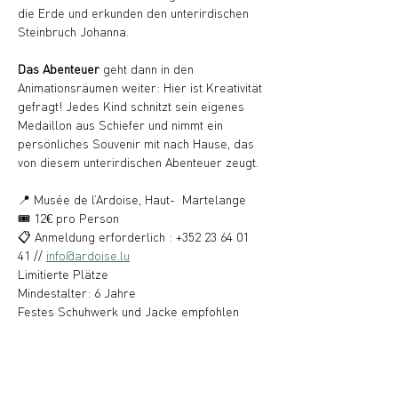
die Erde und erkunden den unterirdischen 
Steinbruch Johanna.
Das Abenteuer 
geht dann in den 
Animationsräumen weiter: Hier ist Kreativität 
gefragt! Jedes Kind schnitzt sein eigenes 
Medaillon aus Schiefer und nimmt ein 
persönliches Souvenir mit nach Hause, das 
von diesem unterirdischen Abenteuer zeugt.
📍 Musée de l’Ardoise, Haut-  Martelange
🎟️ 12€ pro Person
📋 Anmeldung erforderlich : +352 23 64 01 
41 // 
info@ardoise.lu
Limitierte Plätze
Mindestalter: 6 Jahre
Festes Schuhwerk und Jacke empfohlen