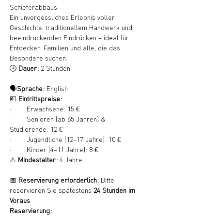
Schieferabbaus.
Ein unvergessliches Erlebnis voller 
Geschichte, traditionellem Handwerk und 
beeindruckenden Eindrücken – ideal für 
Entdecker, Familien und alle, die das 
Besondere suchen.
🕒 
Dauer:
 2 Stunden
🗣️
Sprache:
 English
💶 
Eintrittspreise:
·        Erwachsene: 15 €
·        Senioren (ab 65 Jahren) & 
Studierende: 12 €
·        Jugendliche (12–17 Jahre): 10 €
·        Kinder (4–11 Jahre): 8 €
⚠️ 
Mindestalter:
 4 Jahre
📅 
Reservierung erforderlich:
 Bitte 
reservieren Sie spätestens 
24 Stunden im 
Voraus
.
Reservierung: