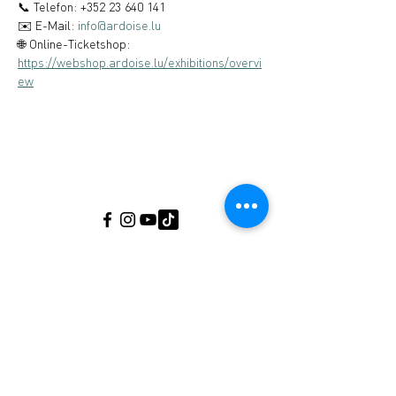
📞 Telefon: +352 23 640 141
✉️ E-Mail: 
info@ardoise.lu
🌐 Online-Ticketshop: 
https://webshop.ardoise.lu/exhibitions/overvi
ew
Musée de l’Ardoise, Haut-Martelange - (+352) 23
640 141