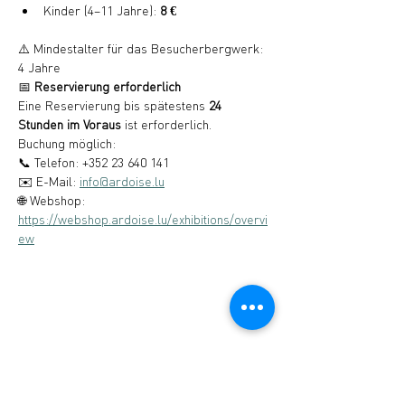
Kinder (4–11 Jahre): 
8 €
⚠️ Mindestalter für das Besucherbergwerk: 
4 Jahre
📅 
Reservierung erforderlich
Eine Reservierung bis spätestens 
24 
Stunden im Voraus
 ist erforderlich.
Buchung möglich:
📞 Telefon: +352 23 640 141
✉️ E-Mail: 
info@ardoise.lu
🌐 Webshop: 
https://webshop.ardoise.lu/exhibitions/overvi
ew
Musée de l’Ardoise, Haut-Martelange - (+352) 23