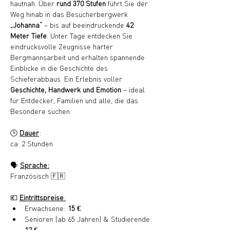
hautnah. Über 
rund 370 Stufen
 führt Sie der 
Weg hinab in das Besucherbergwerk 
„Johanna“
 – bis auf beeindruckende 
42 
Meter Tiefe
. Unter Tage entdecken Sie 
eindrucksvolle Zeugnisse harter 
Bergmannsarbeit und erhalten spannende 
Einblicke in die Geschichte des 
Schieferabbaus. Ein Erlebnis voller 
Geschichte, Handwerk und Emotion
 – ideal 
für Entdecker, Familien und alle, die das 
Besondere suchen.
🕒 
Dauer
:
ca. 2 Stunden
🗣️ 
Sprache:
Französisch 🇫🇷
💶 
Eintrittspreise
:
Erwachsene: 
15 €
Senioren (ab 65 Jahren) & Studierende: 
12 €