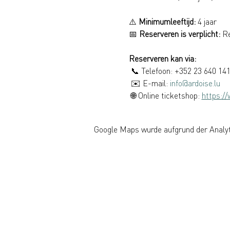
⚠️ 
Minimumleeftijd:
 4 jaar
📅 
Reserveren is verplicht:
 R
Reserveren kan via:
 📞 Telefoon: +352 23 640 14
 ✉️ E-mail: 
info@ardoise.lu
 🌐 Online ticketshop: 
https://
Google Maps wurde aufgrund der Analyti