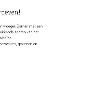
roeven!
an vroeger. Samen met een 
wekkende sporen van het 
winning.
bezoekers, gezinnen en 