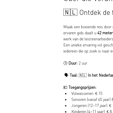
🇳🇱 Ontdek de 
Maak een boeiende reis door 
ervaren gids daalt u 
42 meter
werk van de leisteenarbeider
Een unieke ervaring vol gesc
iedereen die op zoek is naar e
🕒 
Duur:
 2 uur
 🗣️ 
Taal:
 🇳🇱 
In het Nederla
💶 
Toegangsprijzen:
Volwassenen: € 15
Senioren (vanaf 65 jaar)
Jongeren (12–17 jaar): € 
Kinderen (4–11 jaar): € 8