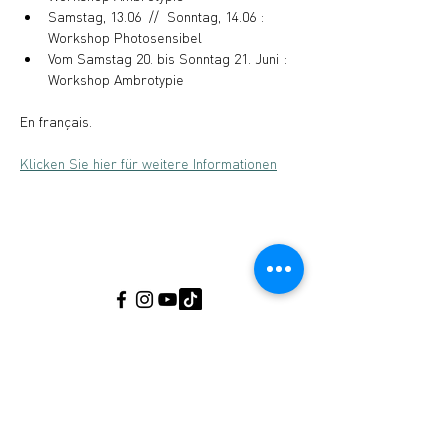
Samstag, 13.06  //  Sonntag, 14.06 : 
Workshop Photosensibel 
Vom Samstag 20. bis Sonntag 21. Juni : 
Workshop Ambrotypie
En français.
Klicken Sie hier für weitere Informationen
Musée de l’Ardoise, Haut-Martelange - (+352) 23
640 141