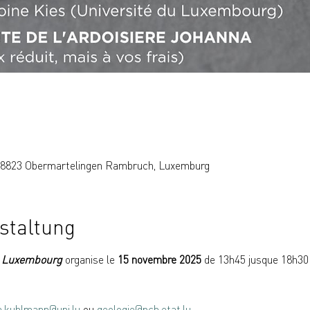
, 8823 Obermartelingen Rambruch, Luxemburg
staltung
u Luxembourg
 organise le 
15 novembre 2025
 de 13h45 jusque 18h30
.kuhlmann@uni.lu
 ou 
geologie@pch.etat.lu