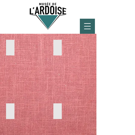
LU
EN
DE
FR