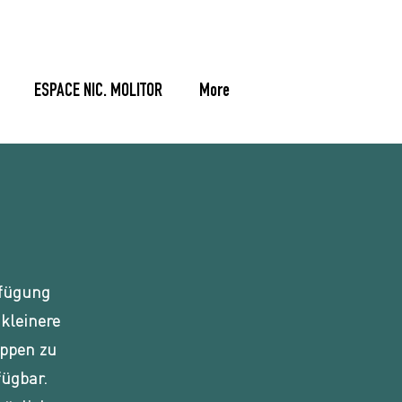
ESPACE NIC. MOLITOR
More
rfügung
kleinere
appen zu
fügbar.