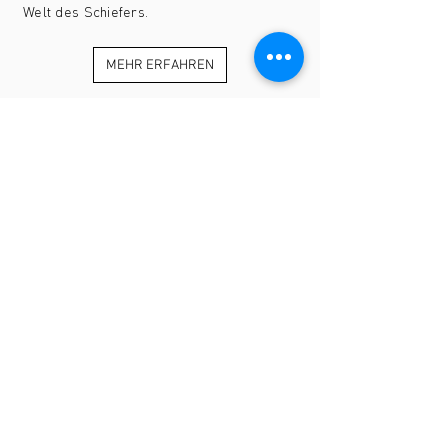
Welt des Schiefers.
MEHR ERFAHREN
OUTDOOR
ESCAPE ROOM
Bist du bereit für eine Herausforderung?
Fördert eueren Teamgeist, löst gemeinsam
knifflige Rätsel und erfahrt dabei mehr
über die Schieferindustrie.
Unser Outdoor Escape Room ist geeginet
für Aktive, die mehr wollen als nur vier
Wände.
MEHR ERFAHREN
MEHR ERFAHREN