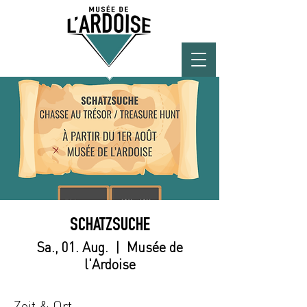
SCHATZSUCHE
Sa., 01. Aug.
  |  
Musée de
l'Ardoise
Zeit & Ort