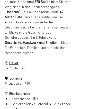
hautnah. Über 
rund 370 Stufen
 führt Sie der 
Weg hinab in das Besucherbergwerk 
„Johanna“
 – bis auf beeindruckende 
42 
Meter Tiefe
. Unter Tage entdecken Sie 
eindrucksvolle Zeugnisse harter 
Bergmannsarbeit und erhalten spannende 
Einblicke in die Geschichte des 
Schieferabbaus. Ein Erlebnis voller 
Geschichte, Handwerk und Emotion
 – ideal 
für Entdecker, Familien und alle, die das 
Besondere suchen.
🕒 
Dauer
:
ca. 2 Stunden
🗣️ 
Sprache:
Französisch 🇫🇷
💶 
Eintrittspreise
:
Erwachsene: 
15 €
Senioren (ab 65 Jahren) & Studierende: 
12 €