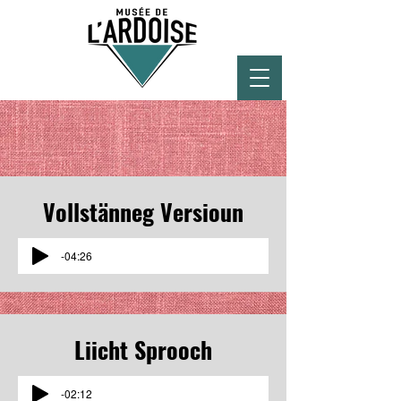
Vollstänneg Versioun
-04:26
Liicht
Sprooch
-02:12