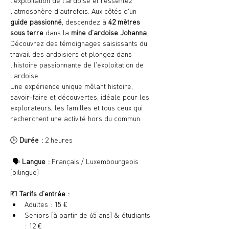
l'exploitation de l'ardoise et ressentez 
l'atmosphère d'autrefois. Aux côtés d'un 
guide passionné
, descendez à 
42 mètres 
sous terre
 dans la 
mine d'ardoise Johanna
. 
Découvrez des témoignages saisissants du 
travail des ardoisiers et plongez dans 
l'histoire passionnante de l'exploitation de 
l'ardoise.
Une expérience unique mêlant histoire, 
savoir-faire et découvertes, idéale pour les 
explorateurs, les familles et tous ceux qui 
recherchent une activité hors du commun.
🕒 
Durée :
 2 heures
 🗣️ 
Langue :
 Français / Luxembourgeois 
(bilingue)
💶 
Tarifs d'entrée :
Adultes : 15 €
Seniors (à partir de 65 ans) & étudiants 
: 12 €