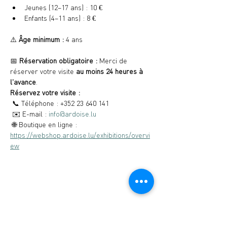
Jeunes (12–17 ans) : 10 €
Enfants (4–11 ans) : 8 €
⚠️ 
Âge minimum :
 4 ans
📅 
Réservation obligatoire :
 Merci de 
réserver votre visite 
au moins 24 heures à 
l'avance
.
Réservez votre visite :
 📞 Téléphone : +352 23 640 141
 ✉️ E-mail : 
info@ardoise.lu
 🌐 Boutique en ligne : 
https://webshop.ardoise.lu/exhibitions/overvi
ew