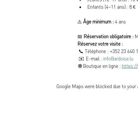
Enfants (4–11 ans) : 8 €
⚠️ 
Âge minimum :
 4 ans
📅 
Réservation obligatoire :
 M
Réservez votre visite :
 📞 Téléphone : +352 23 640 
 ✉️ E-mail : 
info@ardoise.lu
 🌐 Boutique en ligne : 
https:/
Google Maps were blocked due to your A