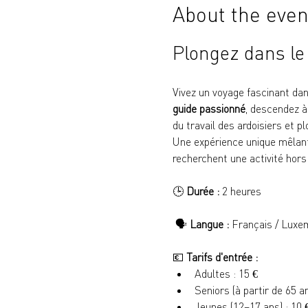
About the even
Plongez dans le
Vivez un voyage fascinant dans
guide passionné
, descendez à
du travail des ardoisiers et pl
Une expérience unique mêlant h
recherchent une activité hor
🕒 
Durée :
 2 heures
 🗣️ 
Langue :
 Français / Luxem
💶 
Tarifs d'entrée :
Adultes : 15 €
Seniors (à partir de 65 a
Jeunes (12–17 ans) : 10 