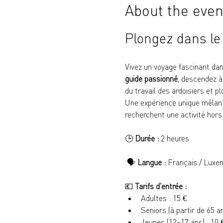
About the even
Plongez dans le
Vivez un voyage fascinant dans
guide passionné
, descendez à
du travail des ardoisiers et pl
Une expérience unique mêlant h
recherchent une activité hor
🕒 
Durée :
 2 heures
 🗣️ 
Langue :
 Français / Luxem
💶 
Tarifs d'entrée :
Adultes : 15 €
Seniors (à partir de 65 a
Jeunes (12–17 ans) : 10 