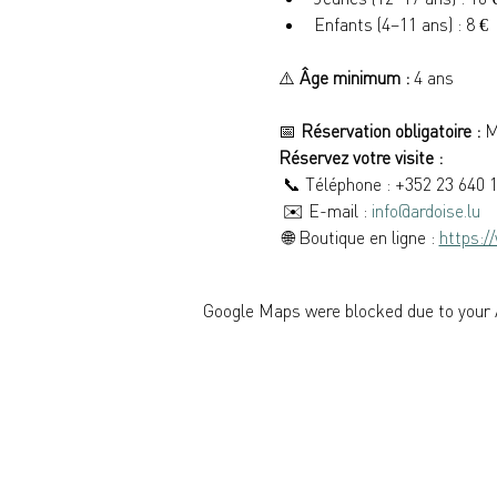
Enfants (4–11 ans) : 8 €
⚠️ 
Âge minimum :
 4 ans
📅 
Réservation obligatoire :
 M
Réservez votre visite :
 📞 Téléphone : +352 23 640 
 ✉️ E-mail : 
info@ardoise.lu
 🌐 Boutique en ligne : 
https:/
Google Maps were blocked due to your A