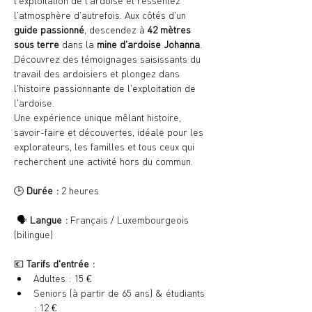
l'exploitation de l'ardoise et ressentez 
l'atmosphère d'autrefois. Aux côtés d'un 
guide passionné
, descendez à 
42 mètres 
sous terre
 dans la 
mine d'ardoise Johanna
. 
Découvrez des témoignages saisissants du 
travail des ardoisiers et plongez dans 
l'histoire passionnante de l'exploitation de 
l'ardoise.
Une expérience unique mêlant histoire, 
savoir-faire et découvertes, idéale pour les 
explorateurs, les familles et tous ceux qui 
recherchent une activité hors du commun.
🕒 
Durée :
 2 heures
 🗣️ 
Langue :
 Français / Luxembourgeois 
(bilingue)
💶 
Tarifs d'entrée :
Adultes : 15 €
Seniors (à partir de 65 ans) & étudiants 
: 12 €