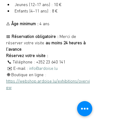
Jeunes (12–17 ans) : 10 €
Enfants (4–11 ans) : 8 €
⚠️ 
Âge minimum :
 4 ans
📅 
Réservation obligatoire :
 Merci de 
réserver votre visite 
au moins 24 heures à 
l'avance
.
Réservez votre visite :
 📞 Téléphone : +352 23 640 141
 ✉️ E-mail : 
info@ardoise.lu
 🌐 Boutique en ligne : 
https://webshop.ardoise.lu/exhibitions/overvi
ew