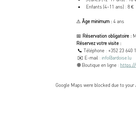
Enfants (4–11 ans) : 8 €
⚠️ 
Âge minimum :
 4 ans
📅 
Réservation obligatoire :
 M
Réservez votre visite :
 📞 Téléphone : +352 23 640 
 ✉️ E-mail : 
info@ardoise.lu
 🌐 Boutique en ligne : 
https:/
Google Maps were blocked due to your A