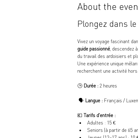
About the even
Plongez dans le
Vivez un voyage fascinant dans
guide passionné
, descendez à
du travail des ardoisiers et pl
Une expérience unique mêlant h
recherchent une activité hor
🕒 
Durée :
 2 heures
 🗣️ 
Langue :
 Français / Luxem
💶 
Tarifs d'entrée :
Adultes : 15 €
Seniors (à partir de 65 a
Jeunes (12–17 ans) : 10 