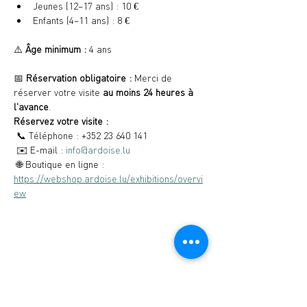
Jeunes (12–17 ans) : 10 €
Enfants (4–11 ans) : 8 €
⚠️ 
Âge minimum :
 4 ans
📅 
Réservation obligatoire :
 Merci de 
réserver votre visite 
au moins 24 heures à 
l'avance
.
Réservez votre visite :
 📞 Téléphone : +352 23 640 141
 ✉️ E-mail : 
info@ardoise.lu
 🌐 Boutique en ligne : 
https://webshop.ardoise.lu/exhibitions/overvi
ew