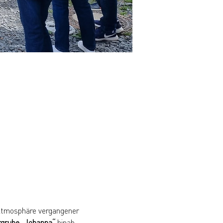
 Atmosphäre vergangener 
rgrube „Johanna“
 hinab. 