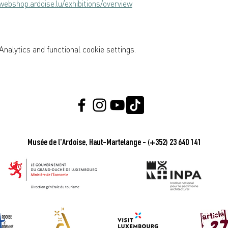
webshop.ardoise.lu/exhibitions/overview
nalytics and functional cookie settings.
Musée de l'Ardoise, Haut-Martelange - (+352) 23 640 141