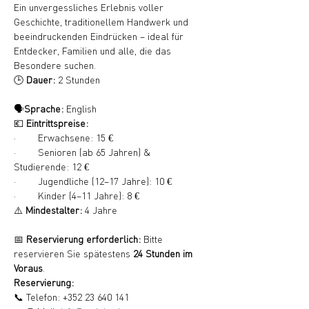
Ein unvergessliches Erlebnis voller 
Geschichte, traditionellem Handwerk und 
beeindruckenden Eindrücken – ideal für 
Entdecker, Familien und alle, die das 
Besondere suchen.
🕒 
Dauer:
 2 Stunden
🗣️
Sprache:
 English
💶 
Eintrittspreise:
·        Erwachsene: 15 €
·        Senioren (ab 65 Jahren) & 
Studierende: 12 €
·        Jugendliche (12–17 Jahre): 10 €
·        Kinder (4–11 Jahre): 8 €
⚠️ 
Mindestalter:
 4 Jahre
📅 
Reservierung erforderlich:
 Bitte 
reservieren Sie spätestens 
24 Stunden im 
Voraus
.
Reservierung:
📞 Telefon: +352 23 640 141