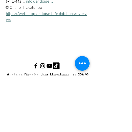
✉️ E-Mail: 
info@ardoise.lu
🌐 Online-Ticketshop: 
https://webshop.ardoise.lu/exhibitions/overvi
ew
Musée de l'Ardoise, Haut-Martelange - (+352) 23
640 141