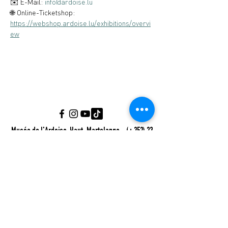
✉️ E-Mail: 
info@ardoise.lu
🌐 Online-Ticketshop: 
https://webshop.ardoise.lu/exhibitions/overvi
ew
Musée de l'Ardoise, Haut-Martelange - (+352) 23
640 141