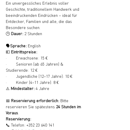
Ein unvergessliches Erlebnis voller 
Geschichte, traditionellem Handwerk und 
beeindruckenden Eindrücken – ideal für 
Entdecker, Familien und alle, die das 
Besondere suchen.
🕒 
Dauer:
 2 Stunden
🗣️
Sprache:
 English
💶 
Eintrittspreise:
·        Erwachsene: 15 €
·        Senioren (ab 65 Jahren) & 
Studierende: 12 €
·        Jugendliche (12–17 Jahre): 10 €
·        Kinder (4–11 Jahre): 8 €
⚠️ 
Mindestalter:
 4 Jahre
📅 
Reservierung erforderlich:
 Bitte 
reservieren Sie spätestens 
24 Stunden im 
Voraus
.
Reservierung:
📞 Telefon: +352 23 640 141