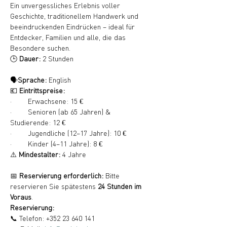
Ein unvergessliches Erlebnis voller 
Geschichte, traditionellem Handwerk und 
beeindruckenden Eindrücken – ideal für 
Entdecker, Familien und alle, die das 
Besondere suchen.
🕒 
Dauer:
 2 Stunden
🗣️
Sprache:
 English
💶 
Eintrittspreise:
·        Erwachsene: 15 €
·        Senioren (ab 65 Jahren) & 
Studierende: 12 €
·        Jugendliche (12–17 Jahre): 10 €
·        Kinder (4–11 Jahre): 8 €
⚠️ 
Mindestalter:
 4 Jahre
📅 
Reservierung erforderlich:
 Bitte 
reservieren Sie spätestens 
24 Stunden im 
Voraus
.
Reservierung:
📞 Telefon: +352 23 640 141