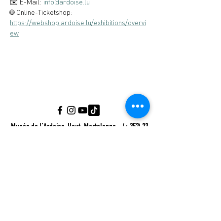
✉️ E-Mail: 
info@ardoise.lu
🌐 Online-Ticketshop: 
https://webshop.ardoise.lu/exhibitions/overvi
ew
Musée de l'Ardoise, Haut-Martelange - (+352) 23
640 141