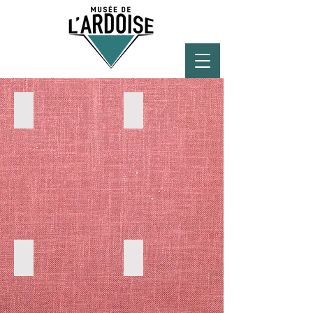
LU
EN
DE
FR