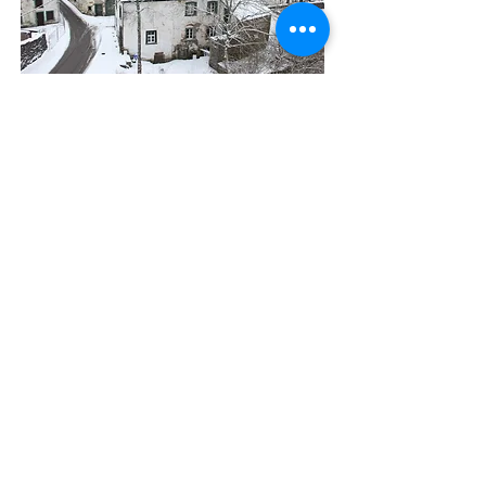
Musée de l'Ardoise, Haut-Martelange - (+352) 23
640 141