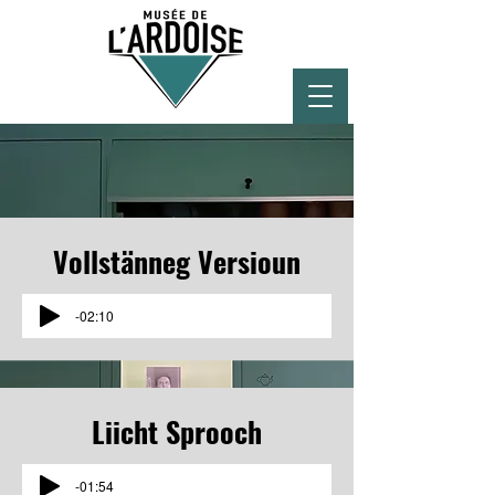
Vollstänneg Versioun
-02:10
Liicht
Sprooch
-01:54