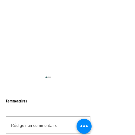
Commentaires
Rédigez un commentaire...
BELOW - Ensemble Vocal du
LUXEMBOURG TOURISM
Luxembourg
2023