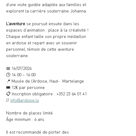
d’une visite guidée adaptée aux familles et 
explorent la carrière souterraine Johanna. 
L’aventure
 se poursuit ensuite dans les 
espaces d’animation : place à la créativité ! 
Chaque enfant taille son propre médaillon 
en ardoise et repart avec un souvenir 
personnel, témoin de cette aventure 
souterraine.
📅 14/07/2026
🕒 14:00 – 16:00
📍 Musée de l’Ardoise, Haut-  Martelange
🎟️ 12€ par personne
📋 Inscription obligatoire : +352 23 64 01 41 
// 
info@ardoise.lu
Nombre de places limité
Âge minimum : 6 ans
Il est recommandé de porter des 