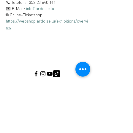
📞 Telefon: +352 23 640 141
✉️ E-Mail: 
info@ardoise.lu
🌐 Online-Ticketshop: 
https://webshop.ardoise.lu/exhibitions/overvi
ew
Musée de l'Ardoise, Haut-Martelange - (+352)
23640141