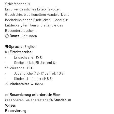
Schieferabbaus.
Ein unvergessliches Erlebnis voller 
Geschichte, traditionellem Handwerk und 
beeindruckenden Eindrücken – ideal für 
Entdecker, Familien und alle, die das 
Besondere suchen.
🕒 
Dauer:
 2 Stunden
🗣️
Sprache:
 English
💶 
Eintrittspreise:
·        Erwachsene: 15 €
·        Senioren (ab 65 Jahren) & 
Studierende: 12 €
·        Jugendliche (12–17 Jahre): 10 €
·        Kinder (4–11 Jahre): 8 €
⚠️ 
Mindestalter:
 4 Jahre
📅 
Reservierung erforderlich:
 Bitte 
reservieren Sie spätestens 
24 Stunden im 
Voraus
.
Reservierung: