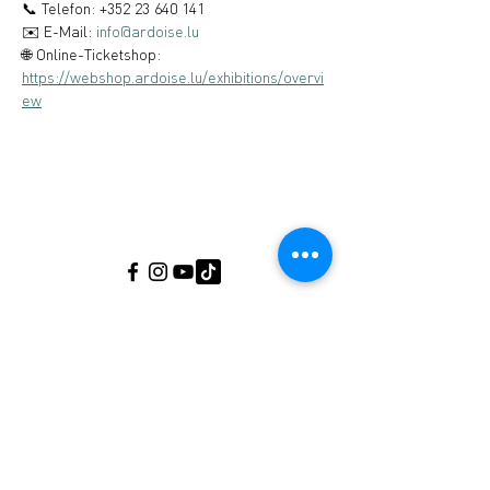
📞 Telefon: +352 23 640 141
✉️ E-Mail: 
info@ardoise.lu
🌐 Online-Ticketshop: 
https://webshop.ardoise.lu/exhibitions/overvi
ew
Musée de l'Ardoise, Haut-Martelange - (+352)
23640141