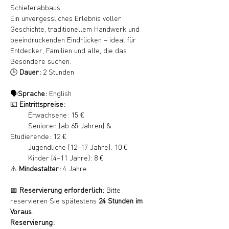
Schieferabbaus.
Ein unvergessliches Erlebnis voller 
Geschichte, traditionellem Handwerk und 
beeindruckenden Eindrücken – ideal für 
Entdecker, Familien und alle, die das 
Besondere suchen.
🕒 
Dauer:
 2 Stunden
🗣️
Sprache:
 English
💶 
Eintrittspreise:
·        Erwachsene: 15 €
·        Senioren (ab 65 Jahren) & 
Studierende: 12 €
·        Jugendliche (12–17 Jahre): 10 €
·        Kinder (4–11 Jahre): 8 €
⚠️ 
Mindestalter:
 4 Jahre
📅 
Reservierung erforderlich:
 Bitte 
reservieren Sie spätestens 
24 Stunden im 
Voraus
.
Reservierung: