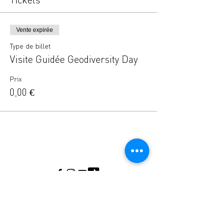
Vente expirée
Type de billet
Visite Guidée Geodiversity Day
Prix
0,00 €
Musée de l'Ardoise, Haut-Martelange - (+352)
23640141