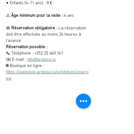
• Enfants (4–11 ans) : 8 €
⚠️ 
Âge minimum pour la visite :
 4 ans
📅 
Réservation obligatoire : 
La réservation 
doit être effectuée au moins 24 heures à 
l’avance.
Réservation possible :
📞 Téléphone : +352 23 640 141
✉️ E-mail : 
info@ardoise.lu
🌐 Boutique en ligne : 
https://webshop.ardoise.lu/exhibitions/overvi
ew
Musée de l'Ardoise, Haut-Martelange - (+352)