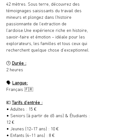
42 mètres. Sous terre, découvrez des 
témoignages saisissants du travail des 
mineurs et plongez dans l’histoire 
passionnante de l’extraction de 
l’ardoise.Une expérience riche en histoire, 
savoir-faire et émotion – idéale pour les 
explorateurs, les familles et tous ceux qui 
recherchent quelque chose d’exceptionnel.
🕒 
Durée :
2 heures
🗣️ 
Langue:
Français 🇫🇷
💶 
Tarifs d’entrée :
• Adultes : 15 €
• Seniors (à partir de 65 ans) & Étudiants : 
12 €
• Jeunes (12–17 ans) : 10 €
• Enfants (4–11 ans) : 8 €