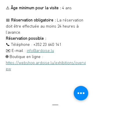
⚠️ 
Âge minimum pour la visite :
 4 ans
📅 
Réservation obligatoire : 
La réservation 
doit être effectuée au moins 24 heures à 
l’avance.
Réservation possible :
📞 Téléphone : +352 23 640 141
✉️ E-mail : 
info@ardoise.lu
🌐 Boutique en ligne : 
https://webshop.ardoise.lu/exhibitions/overvi
ew
Musée de l'Ardoise, Haut-Martelange - (+352)
23640141