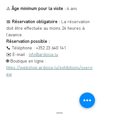
⚠️ 
Âge minimum pour la visite :
 4 ans
📅 
Réservation obligatoire : 
La réservation 
doit être effectuée au moins 24 heures à 
l’avance.
Réservation possible :
📞 Téléphone : +352 23 640 141
✉️ E-mail : 
info@ardoise.lu
🌐 Boutique en ligne : 
https://webshop.ardoise.lu/exhibitions/overvi
ew
Musée de l'Ardoise, Haut-Martelange - (+352)
23640141