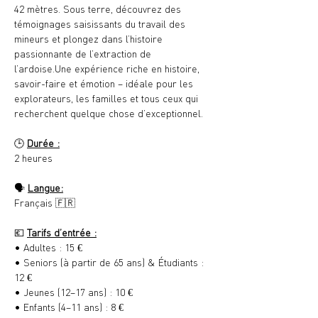
42 mètres. Sous terre, découvrez des 
témoignages saisissants du travail des 
mineurs et plongez dans l’histoire 
passionnante de l’extraction de 
l’ardoise.Une expérience riche en histoire, 
savoir-faire et émotion – idéale pour les 
explorateurs, les familles et tous ceux qui 
recherchent quelque chose d’exceptionnel.
🕒 
Durée :
2 heures
🗣️ 
Langue:
Français 🇫🇷
💶 
Tarifs d’entrée :
• Adultes : 15 €
• Seniors (à partir de 65 ans) & Étudiants : 
12 €
• Jeunes (12–17 ans) : 10 €
• Enfants (4–11 ans) : 8 €