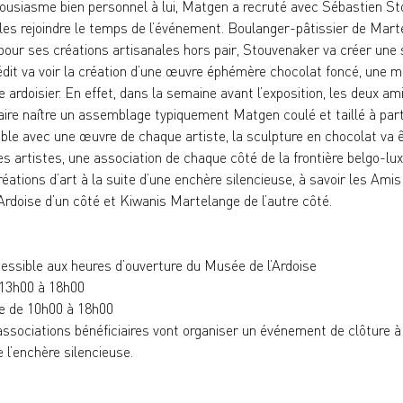
housiasme bien personnel à lui, Matgen a recruté avec Sébastien St
r les rejoindre le temps de l’événement. Boulanger-pâtissier de Ma
our ses créations artisanales hors pair, Stouvenaker va créer une
nédit va voir la création d’une œuvre éphémère chocolat foncé, une m
 ardoisier. En effet, dans la semaine avant l’exposition, les deux ami
aire naître un assemblage typiquement Matgen coulé et taillé à part
emble avec une œuvre de chaque artiste, la sculpture en chocolat va 
e des artistes, une association de chaque côté de la frontière belgo-l
ations d’art à la suite d’une enchère silencieuse, à savoir les Amis d
rdoise d’un côté et Kiwanis Martelange de l’autre côté.
cessible aux heures d’ouverture du Musée de l’Ardoise
 13h00 à 18h00
e de 10h00 à 18h00
associations bénéficiaires vont organiser un événement de clôture à
l’enchère silencieuse.