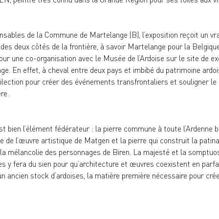
onsables de la Commune de Martelange (B), l’exposition reçoit un vra
des deux côtés de la frontière, à savoir Martelange pour la Belgiq
our une co-organisation avec le Musée de l’Ardoise sur le site de e
e. En effet, à cheval entre deux pays et imbibé du patrimoine ardo
édilection pour créer des événements transfrontaliers et souligner l
re.
est bien l’élément fédérateur : la pierre commune à toute l’Ardenne 
ce de l’œuvre artistique de Matgen et la pierre qui construit la patin
r la mélancolie des personnages de Biren. La majesté et la somptuo
y fera du sien pour qu’architecture et œuvres coexistent en parfa
’un ancien stock d’ardoises, la matière première nécessaire pour cr