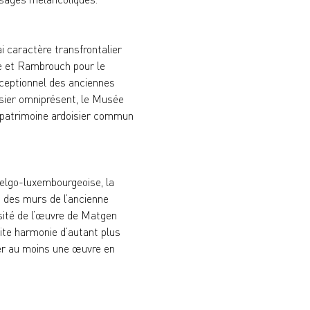
i caractère transfrontalier 
ue et Rambrouch pour le 
xceptionnel des anciennes 
isier omniprésent, le Musée 
e patrimoine ardoisier commun 
belgo-luxembourgeoise, la 
a des murs de l’ancienne 
sité de l’œuvre de Matgen 
ite harmonie d’autant plus 
éer au moins une œuvre en 