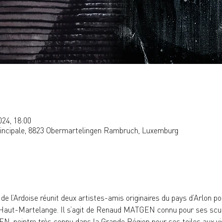
024, 18:00
rincipale, 8823 Obermartelingen Rambruch, Luxemburg
e l’Ardoise réunit deux artistes-amis originaires du pays d’Arlon 
de Haut-Martelange. Il s’agit de Renaud MATGEN connu pour ses scul
N, peintre très connu dans la Grande Région pour ses toiles aux v