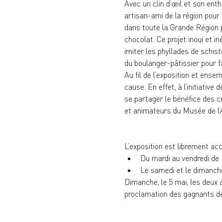
Avec un clin d’œil et son ent
artisan-ami de la région pou
dans toute la Grande Région p
chocolat. Ce projet inouï et i
imiter les phyllades de schiste
du boulanger-pâtissier pour f
Au fil de l’exposition et ens
cause. En effet, à l’initiativ
se partager le bénéfice des cré
et animateurs du Musée de l’A
L’exposition est librement ac
Du mardi au vendredi de
Le samedi et le dimanch
Dimanche, le 5 mai, les deux 
proclamation des gagnants de 