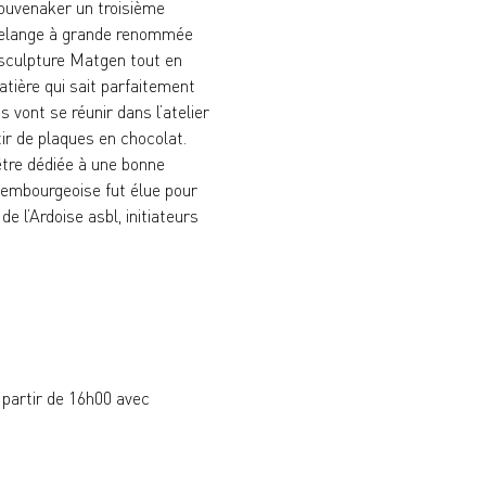
ouvenaker un troisième 
rtelange à grande renommée 
 sculpture Matgen tout en 
atière qui sait parfaitement 
s vont se réunir dans l’atelier 
ir de plaques en chocolat.
être dédiée à une bonne 
uxembourgeoise fut élue pour 
e l’Ardoise asbl, initiateurs 
 partir de 16h00 avec 