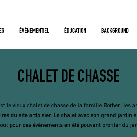
ES
ÉVÉNEMENTIEL
ÉDUCATION
BACKGROUND
CHALET DE CHASSE
est le vieux chalet de chasse de la famille Rother, les a
ires du site ardoisier. Le chalet avec son grand jardin 
out pour des évènements en été pouvant profiter du ja