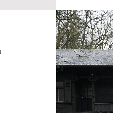
)
n)
)