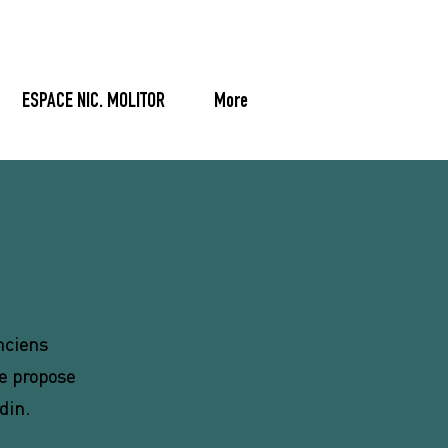
ESPACE NIC. MOLITOR
More
nciens
se propose
rdin.