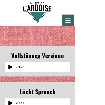
Vollstänneg Versioun
-04:26
Liicht
Sprooch
-02:12