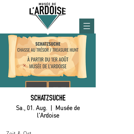
SCHATZSUCHE
Sa., 01. Aug.
  |  
Musée de
l'Ardoise
Zeit & Ort