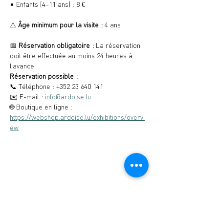
• Enfants (4–11 ans) : 8 €
⚠️ 
Âge minimum pour la visite :
 4 ans
📅 
Réservation obligatoire : 
La réservation 
doit être effectuée au moins 24 heures à 
l’avance.
Réservation possible :
📞 Téléphone : +352 23 640 141
✉️ E-mail : 
info@ardoise.lu
🌐 Boutique en ligne : 
https://webshop.ardoise.lu/exhibitions/overvi
ew
Musée de l'Ardoise, Haut-Martelange - (+352)